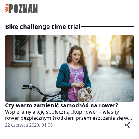
bike challenge time trial
Czy warto zamienić samochód na rower?
Wspieramy akcję społeczną „Kup rower – własny
rower bezpiecznym środkiem przemieszczania się w
czasie epidemii”, którą prowadzi poznańska Fundacja
22 czerwca 2020, 01:00
Pro Bike & Dance. Akcja ta ma na celu przekonanie
osób, które dotychczas korzystały z transportu